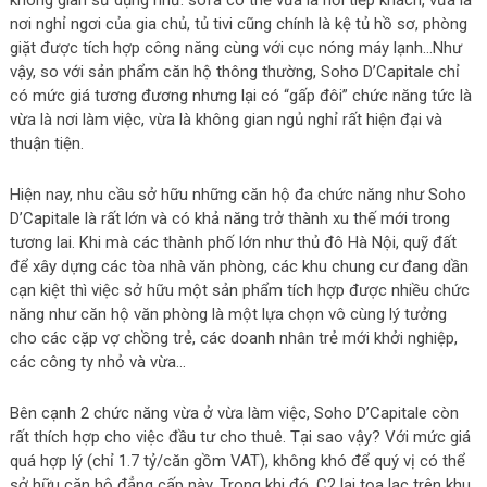
nơi nghỉ ngơi của gia chủ, tủ tivi cũng chính là kệ tủ hồ sơ, phòng
giặt được tích hợp công năng cùng với cục nóng máy lạnh…Như
vậy, so với sản phẩm căn hộ thông thường, Soho D’Capitale chỉ
có mức giá tương đương nhưng lại có “gấp đôi” chức năng tức là
vừa là nơi làm việc, vừa là không gian ngủ nghỉ rất hiện đại và
thuận tiện.
Hiện nay, nhu cầu sở hữu những căn hộ đa chức năng như Soho
D’Capitale là rất lớn và có khả năng trở thành xu thế mới trong
tương lai. Khi mà các thành phố lớn như thủ đô Hà Nội, quỹ đất
để xây dựng các tòa nhà văn phòng, các khu chung cư đang dần
cạn kiệt thì việc sở hữu một sản phẩm tích hợp được nhiều chức
năng như căn hộ văn phòng là một lựa chọn vô cùng lý tưởng
cho các cặp vợ chồng trẻ, các doanh nhân trẻ mới khởi nghiệp,
các công ty nhỏ và vừa…
Bên cạnh 2 chức năng vừa ở vừa làm việc, Soho D’Capitale còn
rất thích hợp cho việc đầu tư cho thuê. Tại sao vậy? Với mức giá
quá hợp lý (chỉ 1.7 tỷ/căn gồm VAT), không khó để quý vị có thể
sở hữu căn hộ đẳng cấp này. Trong khi đó, C2 lại tọa lạc trên khu