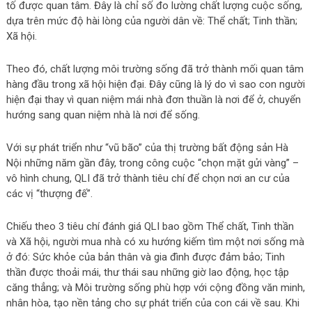
tố được quan tâm. Đây là chỉ số đo lường chất lượng cuộc sống,
dựa trên mức độ hài lòng của người dân về: Thể chất; Tinh thần;
Xã hội.
Theo đó, chất lượng môi trường sống đã trở thành mối quan tâm
hàng đầu trong xã hội hiện đại. Đây cũng là lý do vì sao con người
hiện đại thay vì quan niệm mái nhà đơn thuần là nơi để ở, chuyển
hướng sang quan niệm nhà là nơi để sống.
Với sự phát triển như “vũ bão” của thị trường bất động sản Hà
Nội những năm gần đây, trong công cuộc “chọn mặt gửi vàng” –
vô hình chung, QLI đã trở thành tiêu chí để chọn nơi an cư của
các vị “thượng đế”.
Chiếu theo 3 tiêu chí đánh giá QLI bao gồm Thể chất, Tinh thần
và Xã hội, người mua nhà có xu hướng kiếm tìm một nơi sống mà
ở đó: Sức khỏe của bản thân và gia đình được đảm bảo; Tinh
thần được thoải mái, thư thái sau những giờ lao động, học tập
căng thẳng; và Môi trường sống phù hợp với cộng đồng văn minh,
nhân hòa, tạo nền tảng cho sự phát triển của con cái về sau. Khi