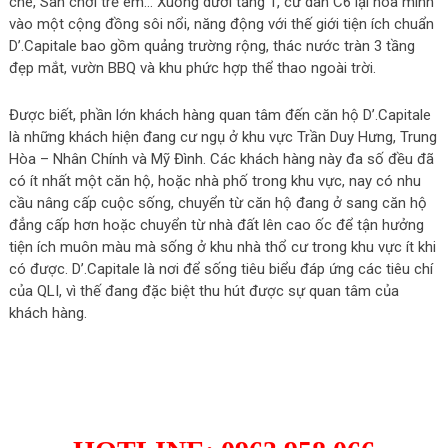
che, Sân chơi trẻ em… Xuống dưới tầng 1, cư dân C6 lại hòa mình
vào một cộng đồng sôi nổi, năng động với thế giới tiện ích chuẩn
D’.Capitale bao gồm quảng trường rộng, thác nước tràn 3 tầng
đẹp mắt, vườn BBQ và khu phức hợp thể thao ngoài trời.
Được biết, phần lớn khách hàng quan tâm đến căn hộ D’.Capitale
là những khách hiện đang cư ngụ ở khu vực Trần Duy Hưng, Trung
Hòa – Nhân Chính và Mỹ Đình. Các khách hàng này đa số đều đã
có ít nhất một căn hộ, hoặc nhà phố trong khu vực, nay có nhu
cầu nâng cấp cuộc sống, chuyển từ căn hộ đang ở sang căn hộ
đẳng cấp hơn hoặc chuyển từ nhà đất lên cao ốc để tận hưởng
tiện ích muôn màu mà sống ở khu nhà thổ cư trong khu vực ít khi
có được. D’.Capitale là nơi để sống tiêu biểu đáp ứng các tiêu chí
của QLI, vì thế đang đặc biệt thu hút được sự quan tâm của
khách hàng.
ĐĂNG KÝ NHẬN BẢNG HÀNG
MỚI NHẤT D'CAPITALE