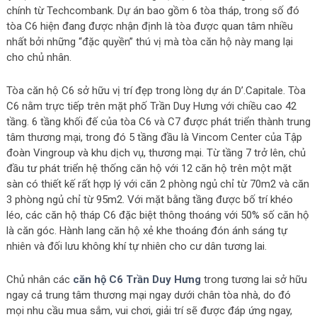
chính từ Techcombank. Dự án bao gồm 6 tòa tháp, trong số đó
tòa C6 hiện đang được nhận định là tòa được quan tâm nhiều
nhất bởi những “đặc quyền” thú vị mà tòa căn hộ này mang lại
cho chủ nhân.
Tòa căn hộ C6 sở hữu vị trí đẹp trong lòng dự án D’.Capitale. Tòa
C6 nằm trực tiếp trên mặt phố Trần Duy Hưng với chiều cao 42
tầng. 6 tầng khối đế của tòa C6 và C7 được phát triển thành trung
tâm thương mại, trong đó 5 tầng đầu là Vincom Center của Tập
đoàn Vingroup và khu dịch vụ, thương mại. Từ tầng 7 trở lên, chủ
đầu tư phát triển hệ thống căn hộ với 12 căn hộ trên một mặt
sàn có thiết kế rất hợp lý với căn 2 phòng ngủ chỉ từ 70m2 và căn
3 phòng ngủ chỉ từ 95m2. Với mặt bằng tầng được bố trí khéo
léo, các căn hộ tháp C6 đặc biệt thông thoáng với 50% số căn hộ
là căn góc. Hành lang căn hộ xẻ khe thoáng đón ánh sáng tự
nhiên và đối lưu không khí tự nhiên cho cư dân tương lai.
Chủ nhân các
căn hộ C6 Trần Duy Hưng
trong tương lai sở hữu
ngay cả trung tâm thương mại ngay dưới chân tòa nhà, do đó
mọi nhu cầu mua sắm, vui chơi, giải trí sẽ được đáp ứng ngay,