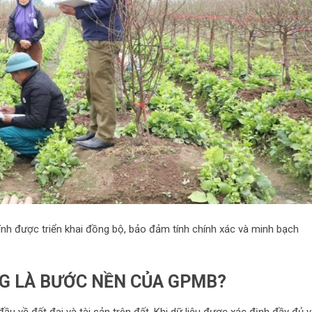
hính được triển khai đồng bộ, bảo đảm tính chính xác và minh bạch
NG LÀ BƯỚC NỀN CỦA GPMB?
 đầu về đất đai và tài sản trên đất. Khi dữ liệu được xác định đầy đủ 