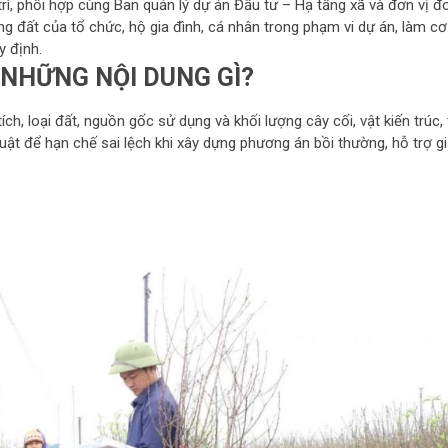
rì, phối hợp cùng Ban quản lý dự án Đầu tư – Hạ tầng xã và đơn vị đ
ng đất của tổ chức, hộ gia đình, cá nhân trong phạm vi dự án, làm cơ
y định.
 NHỮNG NỘI DUNG GÌ?
ch, loại đất, nguồn gốc sử dụng và khối lượng cây cối, vật kiến trúc, 
 thuật để hạn chế sai lệch khi xây dựng phương án bồi thường, hỗ trợ gi