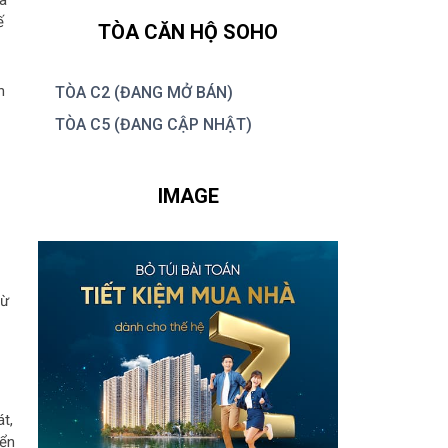
ế
TÒA CĂN HỘ SOHO
n
TÒA C2 (ĐANG MỞ BÁN)
TÒA C5 (ĐANG CẬP NHẬT)
IMAGE
từ
t,
iển