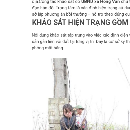
địa.Công tác khảo sát do
UBND xã Hồng Vân
chủ t
đạc bản đồ. Trọng tâm là xác định hiện trạng sử dụ
sở lập phương án bồi thường – hỗ trợ theo đúng qu
KHẢO SÁT HIỆN TRẠNG GỒM
Nội dung khảo sát tập trung vào việc xác định diện tí
sản gắn liền với đất tại từng vị trí. Đây là cơ sở kỹ
phóng mặt bằng.