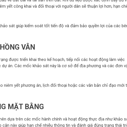
êm yết công khai và đối thoại với người dân sẽ thuận lợi hơn, hạn ch
 khảo sát giúp kiểm soát tốt tiến độ và đảm bảo quyền lợi của các bê
 HỒNG VÂN
rạng được triển khai theo kế hoạch, tiếp nối các hoạt động làm việc
c dự án. Các mốc khảo sát này là cơ sở để địa phương và các đơn vị
áo niêm yết phương án, lịch đối thoại hoặc các văn bản chỉ đạo mới 
ÓNG MẶT BẰNG
ộ nên dựa trên các mốc hành chính và hoạt động thực địa như khảo sá
 cận này giúp hạn chế nhiễu thông tin và đánh giá đúng trạng thái tr