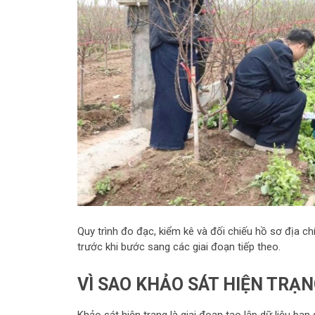
Quy trình đo đạc, kiểm kê và đối chiếu hồ sơ địa c
trước khi bước sang các giai đoạn tiếp theo.
VÌ SAO KHẢO SÁT HIỆN TRẠ
Khảo sát hiện trạng là giai đoạn tạo lập dữ liệu ban