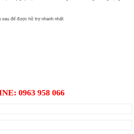
h sau để được hỗ trợ nhanh nhất:
G HÀNG MỚI NHẤT D'CAPITALE
NE: 0963 958 066