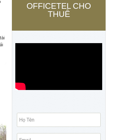
o
OFFICETEL CHO
THUÊ
tài
ải