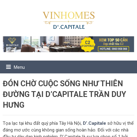
Menu
ĐÓN CHỜ CUỘC SỐNG NHƯ THIÊN
ĐƯỜNG TẠI D’CAPITALE TRẦN DUY
HƯNG
Tọa lạc tại khu đất quý phía Tây Hà Nội,
D’.Capitale
sở hữu vị thế
đáng mơ ước cùng không gian sống hoàn hảo. Đối với các nhà
đầu tư dày dạn kinh nghiệm, D’.Capitale là sự lựa chọn số 1 bởi