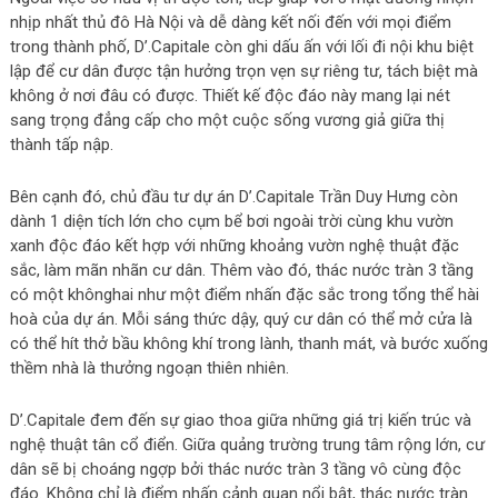
nhịp nhất thủ đô Hà Nội và dễ dàng kết nối đến với mọi điểm
trong thành phố, D’.Capitale còn ghi dấu ấn với lối đi nội khu biệt
lập để cư dân được tận hưởng trọn vẹn sự riêng tư, tách biệt mà
không ở nơi đâu có được. Thiết kế độc đáo này mang lại nét
sang trọng đẳng cấp cho một cuộc sống vương giả giữa thị
thành tấp nập.
Vinhomes Trần Duy Hưng
Bên cạnh đó, chủ đầu tư dự án D’.Capitale Trần Duy Hưng còn
dành 1 diện tích lớn cho cụm bể bơi ngoài trời cùng khu vườn
xanh độc đáo kết hợp với những khoảng vườn nghệ thuật đặc
sắc, làm mãn nhãn cư dân. Thêm vào đó, thác nước tràn 3 tầng
có một khônghai như một điểm nhấn đặc sắc trong tổng thể hài
hoà của dự án. Mỗi sáng thức dậy, quý cư dân có thể mở cửa là
có thể hít thở bầu không khí trong lành, thanh mát, và bước xuống
thềm nhà là thưởng ngoạn thiên nhiên.
Vinhomes Trần Duy Hưng
D’.Capitale đem đến sự giao thoa giữa những giá trị kiến trúc và
nghệ thuật tân cổ điển. Giữa quảng trường trung tâm rộng lớn, cư
dân sẽ bị choáng ngợp bởi thác nước tràn 3 tầng vô cùng độc
đáo. Không chỉ là điểm nhấn cảnh quan nổi bật, thác nước tràn