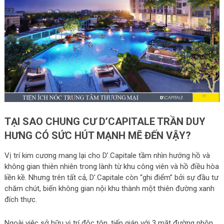
TẠI SAO
CHUNG CƯ
D’CAPITALE TRẦN DUY
HƯNG
CÓ SỨC HÚT MẠNH MẼ ĐẾN VẬY?
Vị trí kim cương mang lại cho D’.Capitale tầm nhìn hướng hồ và
không gian thiên nhiên trong lành từ khu công viên và hồ điều hòa
liền kề. Nhưng trên tất cả, D’.Capitale còn “ghi điểm” bởi sự đầu tư
chăm chút, biến không gian nội khu thành một thiên đường xanh
đích thực.
Ngoài việc sở hữu vị trí độc tôn, tiếp giáp với 3 mặt đường nhộn