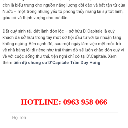
còn là biểu trưng cho nguồn năng lượng dồi dào và bất tận từ của
Nước – một trong những yếu tố phong thủy mang lại sự tốt lành,
giàu có và thịnh vượng cho cư dân.
Đất quý sinh tài, đất lành đón lộc – sở hữu D’.Capitale là quý
khách đã sở hữu trong tay một cơ hội đầu tư với lợi nhuận tăng
không ngừng. Bên cạnh đó, sau một ngày làm việc mệt mỏi, trở
về nhà bằng lối đi riêng như trải thảm đỏ sẽ luôn chào đón quý vị
về với cuộc sống thư thả, tiện nghi chỉ có tại D’.Capitale. Xem
thêm
tiến độ chung cư D’Capitale Trần Duy Hưng
ĐĂNG KÝ NHẬN BẢNG HÀNG
MỚI NHẤT D'CAPITALE
HOTLINE: 0963 958 066