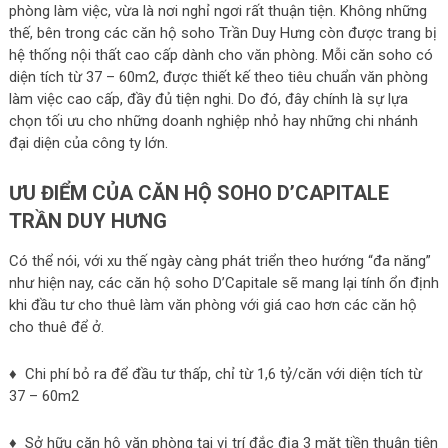
phòng làm việc, vừa là nơi nghỉ ngơi rất thuận tiện. Không những
thế, bên trong các căn hộ soho Trần Duy Hưng còn được trang bị
hệ thống nội thất cao cấp dành cho văn phòng. Mỗi căn soho có
diện tích từ 37 – 60m2, được thiết kế theo tiêu chuẩn văn phòng
làm việc cao cấp, đầy đủ tiện nghi. Do đó, đây chính là sự lựa
chọn tối ưu cho những doanh nghiệp nhỏ hay những chi nhánh
đại diện của công ty lớn.
ƯU ĐIỂM CỦA CĂN HỘ SOHO D’CAPITALE
TRẦN DUY HƯNG
Có thể nói, với xu thế ngày càng phát triển theo hướng “đa năng”
như hiện nay, các căn hộ soho D’Capitale sẽ mang lại tính ổn định
khi đầu tư cho thuê làm văn phòng với giá cao hơn các căn hộ
cho thuê để ở.
♦ Chi phí bỏ ra để đầu tư thấp, chỉ từ 1,6 tỷ/căn với diện tích từ
37 – 60m2
♦ Sở hữu căn hộ văn phòng tại vị trí đắc địa 3 mặt tiền thuận tiện